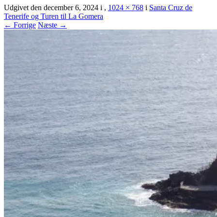
Udgivet den
december 6, 2024
i
,
1024 × 768
i
Santa Cruz de
Tenerife og Turen til La Gomera
← Forrige
Næste →