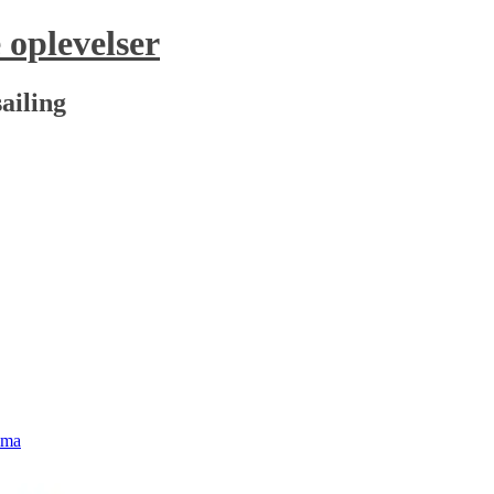
oplevelser
ailing
lma