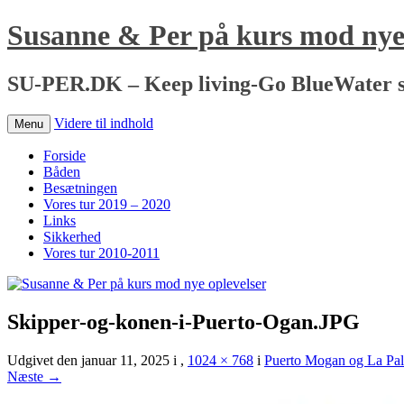
Susanne & Per på kurs mod nye 
SU-PER.DK – Keep living-Go BlueWater s
Videre til indhold
Menu
Forside
Båden
Besætningen
Vores tur 2019 – 2020
Links
Sikkerhed
Vores tur 2010-2011
Skipper-og-konen-i-Puerto-Ogan.JPG
Udgivet den
januar 11, 2025
i
,
1024 × 768
i
Puerto Mogan og La Pa
Næste →