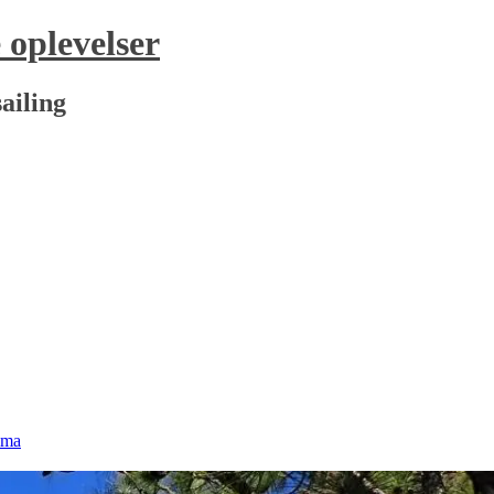
oplevelser
ailing
lma