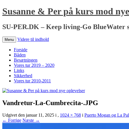
Susanne & Per på kurs mod nye 
SU-PER.DK – Keep living-Go BlueWater s
Videre til indhold
Menu
Forside
Båden
Besætningen
Vores tur 2019 – 2020
Links
Sikkerhed
Vores tur 2010-2011
Vandretur-La-Cumbrecita-.JPG
Udgivet den
januar 11, 2025
i
,
1024 × 768
i
Puerto Mogan og La Pa
← Forrige
Næste →