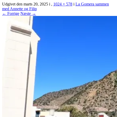
Udgivet den
marts 20, 2025
i
,
1024 × 578
i
La Gomera sammen
med Annette og Filip
← Forrige
Næste →