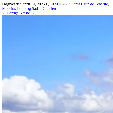
Udgivet den
april 14, 2025
i
,
1024 × 768
i
Santa Cruz de Tenerife,
Madeira, Porto og Sada i Galicien
← Forrige
Næste →