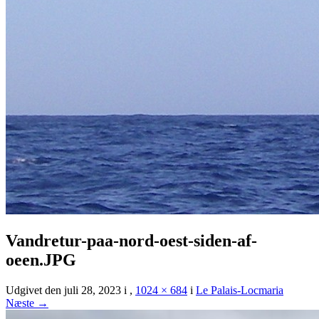
Vandretur-paa-nord-oest-siden-af-
oeen.JPG
Udgivet den
juli 28, 2023
i
,
1024 × 684
i
Le Palais-Locmaria
Næste →