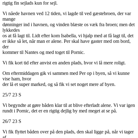
rigtig fin sejlads kun for sejl.
Vi nåede havnen ved 12 tiden, vi lagde til ved gæstebroen, der var
mange
dønninger ind i havnen, og vinden blæste os væk fra broen; men det
lykkedes
os at få lagt til. Lidt efter kom Isabella, vi hjalp med at få lagt til, det
er ikke så let, når man er alene. Per skal have gaster med om bord,
der
kommer til Nantes og med toget til Pornic.
Vi fik kort tid efter anvist en anden plads, hvor vi lå mere roligt.
Om eftermiddagen gik vi sammen med Per op i byen, så vi kunne
vise ham, hvor
der lå et super marked, og så fik vi set noget mere af byen.
25/7 23 S
Vi begyndte at gøre båden klar til at blive efterladt alene. Vi var igen
rundt i Pornic, det er en rigtig dejlig by med meget at se på.
26/7 23 S
Vi fik flyttet båden over på den plads, den skal ligge på, når vi tager
af