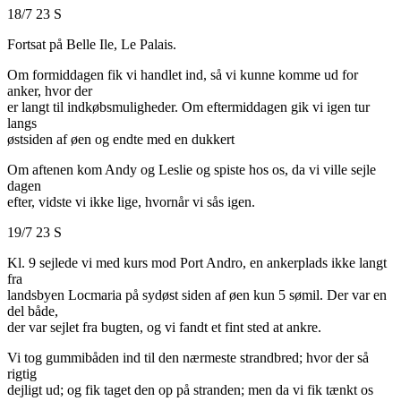
18/7 23 S
Fortsat på Belle Ile, Le Palais.
Om formiddagen fik vi handlet ind, så vi kunne komme ud for
anker, hvor der
er langt til indkøbsmuligheder. Om eftermiddagen gik vi igen tur
langs
østsiden af øen og endte med en dukkert
Om aftenen kom Andy og Leslie og spiste hos os, da vi ville sejle
dagen
efter, vidste vi ikke lige, hvornår vi sås igen.
19/7 23 S
Kl. 9 sejlede vi med kurs mod Port Andro, en ankerplads ikke langt
fra
landsbyen Locmaria på sydøst siden af øen kun 5 sømil. Der var en
del både,
der var sejlet fra bugten, og vi fandt et fint sted at ankre.
Vi tog gummibåden ind til den nærmeste strandbred; hvor der så
rigtig
dejligt ud; og fik taget den op på stranden; men da vi fik tænkt os