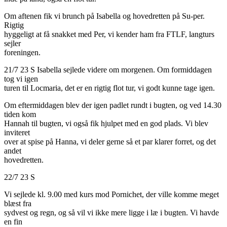
Om aftenen fik vi brunch på Isabella og hovedretten på Su-per.
Rigtig
hyggeligt at få snakket med Per, vi kender ham fra FTLF, langturs
sejler
foreningen.
21/7 23 S Isabella sejlede videre om morgenen. Om formiddagen
tog vi igen
turen til Locmaria, det er en rigtig flot tur, vi godt kunne tage igen.
Om eftermiddagen blev der igen padlet rundt i bugten, og ved 14.30
tiden kom
Hannah til bugten, vi også fik hjulpet med en god plads. Vi blev
inviteret
over at spise på Hanna, vi deler gerne så et par klarer forret, og det
andet
hovedretten.
22/7 23 S
Vi sejlede kl. 9.00 med kurs mod Pornichet, der ville komme meget
blæst fra
sydvest og regn, og så vil vi ikke mere ligge i læ i bugten. Vi havde
en fin