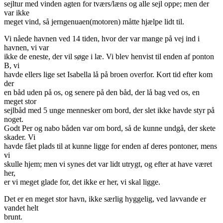
sejltur med vinden agten for tværs/læns og alle sejl oppe; men der
var ikke
meget vind, så jerngenuaen(motoren) måtte hjælpe lidt til.
Vi nåede havnen ved 14 tiden, hvor der var mange på vej ind i
havnen, vi var
ikke de eneste, der vil søge i læ. Vi blev henvist til enden af ponton
B, vi
havde ellers lige set Isabella lå på broen overfor. Kort tid efter kom
der
en båd uden på os, og senere på den båd, der lå bag ved os, en
meget stor
sejlbåd med 5 unge mennesker om bord, der slet ikke havde styr på
noget.
Godt Per og nabo båden var om bord, så de kunne undgå, der skete
skader. Vi
havde fået plads til at kunne ligge for enden af deres pontoner, mens
vi
skulle hjem; men vi synes det var lidt utrygt, og efter at have været
her,
er vi meget glade for, det ikke er her, vi skal ligge.
Det er en meget stor havn, ikke særlig hyggelig, ved lavvande er
vandet helt
brunt.