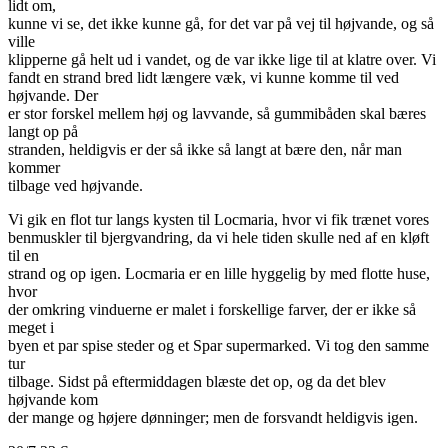
lidt om,
kunne vi se, det ikke kunne gå, for det var på vej til højvande, og så
ville
klipperne gå helt ud i vandet, og de var ikke lige til at klatre over. Vi
fandt en strand bred lidt længere væk, vi kunne komme til ved
højvande. Der
er stor forskel mellem høj og lavvande, så gummibåden skal bæres
langt op på
stranden, heldigvis er der så ikke så langt at bære den, når man
kommer
tilbage ved højvande.
Vi gik en flot tur langs kysten til Locmaria, hvor vi fik trænet vores
benmuskler til bjergvandring, da vi hele tiden skulle ned af en kløft
til en
strand og op igen. Locmaria er en lille hyggelig by med flotte huse,
hvor
der omkring vinduerne er malet i forskellige farver, der er ikke så
meget i
byen et par spise steder og et Spar supermarked. Vi tog den samme
tur
tilbage. Sidst på eftermiddagen blæste det op, og da det blev
højvande kom
der mange og højere dønninger; men de forsvandt heldigvis igen.