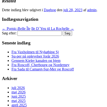
Related
Dette indlæg blev udgivet i
Dagbog
den
juli 28, 2023
af
admin
.
Indlægsnavigation
←
Pornic-Belle Île
Ile D`Yeu til La Rochelle
→
Søg efter:
Seneste indlæg
Fra Vaxholmen til Nykøbing Sj
Su-per på oplevelser forår 2026
Gennem Kieler kanalen og hjem
Fra Roscoff, Cherbourg og Norderney
Fra Sada til Camaret-Sur-Mer og Roscoff
Arkiver
juli 2026
maj 2026
juni 2025
maj 2025
april 2025