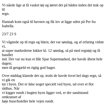
Vi nåede lige at få vasket tøj og tørret det på båden inden det trak op
til
regn.
Hannah kom også til havnen og fik lov at ligge uden på Per fra
Isabella.
23/7 23 S
Vi vågnede op til regn og blæst, det var søndag, og af erfaring vidste
vi,
at super markederne lukker kl. 12 søndag, så på med regntøj og få
handlet
ind. Der var nu kun et lille Spar Supermarked, der havde åbent hele
dagen;
men til gengæld en rigtig god bager.
Over middag klarede det op, trods de havde lovet hel dags regn, så
vi gik en
tur i byen. Der er ikke noget specielt ved byen, ud over et flot
rådhus. Når
vi kigger rundt i bugten byen ligger ved, er der sandstrand
omkranset af
høje huse/hoteller hele vejen rundt.