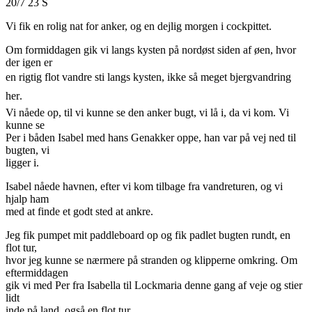
20/7 23 S
Vi fik en rolig nat for anker, og en dejlig morgen i cockpittet.
Om formiddagen gik vi langs kysten på nordøst siden af øen, hvor
der igen er
en rigtig flot vandre sti langs kysten, ikke så meget bjergvandring
her.
Vi nåede op, til vi kunne se den anker bugt, vi lå i, da vi kom. Vi
kunne se
Per i båden Isabel med hans Genakker oppe, han var på vej ned til
bugten, vi
ligger i.
Isabel nåede havnen, efter vi kom tilbage fra vandreturen, og vi
hjalp ham
med at finde et godt sted at ankre.
Jeg fik pumpet mit paddleboard op og fik padlet bugten rundt, en
flot tur,
hvor jeg kunne se nærmere på stranden og klipperne omkring. Om
eftermiddagen
gik vi med Per fra Isabella til Lockmaria denne gang af veje og stier
lidt
inde på land, også en flot tur.