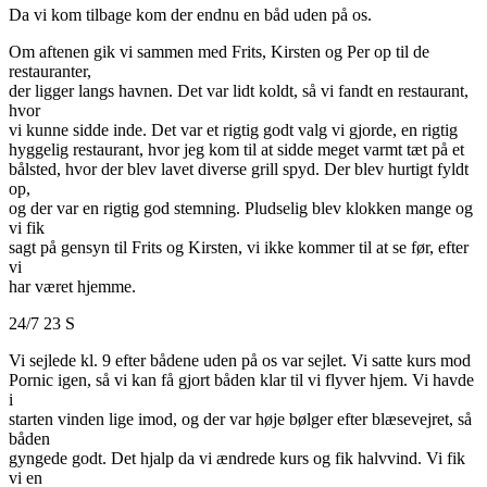
Da vi kom tilbage kom der endnu en båd uden på os.
Om aftenen gik vi sammen med Frits, Kirsten og Per op til de
restauranter,
der ligger langs havnen. Det var lidt koldt, så vi fandt en restaurant,
hvor
vi kunne sidde inde. Det var et rigtig godt valg vi gjorde, en rigtig
hyggelig restaurant, hvor jeg kom til at sidde meget varmt tæt på et
bålsted, hvor der blev lavet diverse grill spyd. Der blev hurtigt fyldt
op,
og der var en rigtig god stemning. Pludselig blev klokken mange og
vi fik
sagt på gensyn til Frits og Kirsten, vi ikke kommer til at se før, efter
vi
har været hjemme.
24/7 23 S
Vi sejlede kl. 9 efter bådene uden på os var sejlet. Vi satte kurs mod
Pornic igen, så vi kan få gjort båden klar til vi flyver hjem. Vi havde
i
starten vinden lige imod, og der var høje bølger efter blæsevejret, så
båden
gyngede godt. Det hjalp da vi ændrede kurs og fik halvvind. Vi fik
vi en