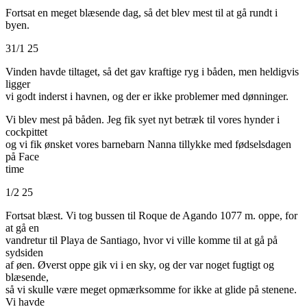
Fortsat en meget blæsende dag, så det blev mest til at gå rundt i
byen.
31/1 25
Vinden havde tiltaget, så det gav kraftige ryg i båden, men heldigvis
ligger
vi godt inderst i havnen, og der er ikke problemer med dønninger.
Vi blev mest på båden. Jeg fik syet nyt betræk til vores hynder i
cockpittet
og vi fik ønsket vores barnebarn Nanna tillykke med fødselsdagen
på Face
time
1/2 25
Fortsat blæst. Vi tog bussen til Roque de Agando 1077 m. oppe, for
at gå en
vandretur til Playa de Santiago, hvor vi ville komme til at gå på
sydsiden
af øen. Øverst oppe gik vi i en sky, og der var noget fugtigt og
blæsende,
så vi skulle være meget opmærksomme for ikke at glide på stenene.
Vi havde