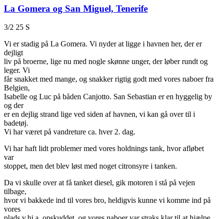
La Gomera og San Miguel, Tenerife
3/2 25 S
Vi er stadig på La Gomera. Vi nyder at ligge i havnen her, der er
dejligt
liv på broerne, lige nu med nogle skønne unger, der løber rundt og
leger. Vi
får snakket med mange, og snakker rigtig godt med vores naboer fra
Belgien,
Isabelle og Luc på båden Canjotto. San Sebastian er en hyggelig by
og der
er en dejlig strand lige ved siden af havnen, vi kan gå over til i
badetøj.
Vi har været på vandreture ca. hver 2. dag.
Vi har haft lidt problemer med vores holdnings tank, hvor afløbet
var
stoppet, men det blev løst med noget citronsyre i tanken.
Da vi skulle over at få tanket diesel, gik motoren i stå på vejen
tilbage,
hvor vi bakkede ind til vores bro, heldigvis kunne vi komme ind på
vores
plads v.hj.a. opskuddet, og vores naboer var straks klar til at hjælpe.