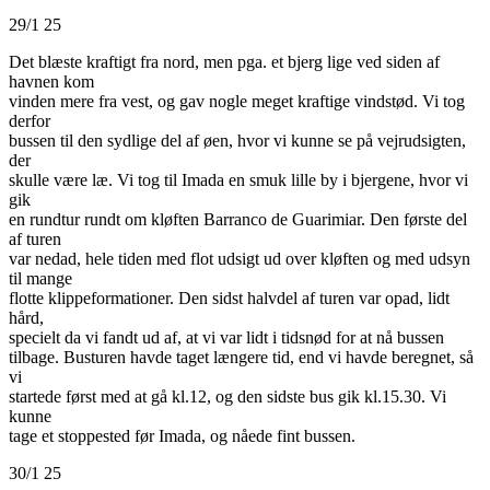
29/1 25
Det blæste kraftigt fra nord, men pga. et bjerg lige ved siden af
havnen kom
vinden mere fra vest, og gav nogle meget kraftige vindstød. Vi tog
derfor
bussen til den sydlige del af øen, hvor vi kunne se på vejrudsigten,
der
skulle være læ. Vi tog til Imada en smuk lille by i bjergene, hvor vi
gik
en rundtur rundt om kløften Barranco de Guarimiar. Den første del
af turen
var nedad, hele tiden med flot udsigt ud over kløften og med udsyn
til mange
flotte klippeformationer. Den sidst halvdel af turen var opad, lidt
hård,
specielt da vi fandt ud af, at vi var lidt i tidsnød for at nå bussen
tilbage. Busturen havde taget længere tid, end vi havde beregnet, så
vi
startede først med at gå kl.12, og den sidste bus gik kl.15.30. Vi
kunne
tage et stoppested før Imada, og nåede fint bussen.
30/1 25