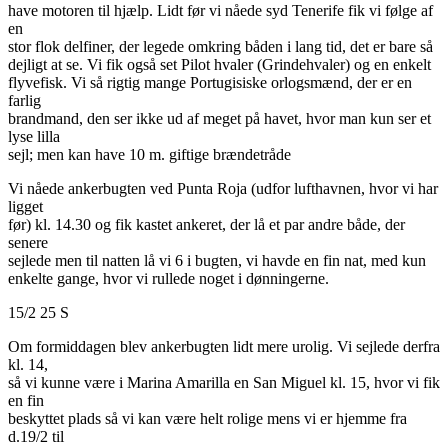
have motoren til hjælp. Lidt før vi nåede syd Tenerife fik vi følge af
en
stor flok delfiner, der legede omkring båden i lang tid, det er bare så
dejligt at se. Vi fik også set Pilot hvaler (Grindehvaler) og en enkelt
flyvefisk. Vi så rigtig mange Portugisiske orlogsmænd, der er en
farlig
brandmand, den ser ikke ud af meget på havet, hvor man kun ser et
lyse lilla
sejl; men kan have 10 m. giftige brændetråde
Vi nåede ankerbugten ved Punta Roja (udfor lufthavnen, hvor vi har
ligget
før) kl. 14.30 og fik kastet ankeret, der lå et par andre både, der
senere
sejlede men til natten lå vi 6 i bugten, vi havde en fin nat, med kun
enkelte gange, hvor vi rullede noget i dønningerne.
15/2 25 S
Om formiddagen blev ankerbugten lidt mere urolig. Vi sejlede derfra
kl. 14,
så vi kunne være i Marina Amarilla en San Miguel kl. 15, hvor vi fik
en fin
beskyttet plads så vi kan være helt rolige mens vi er hjemme fra
d.19/2 til