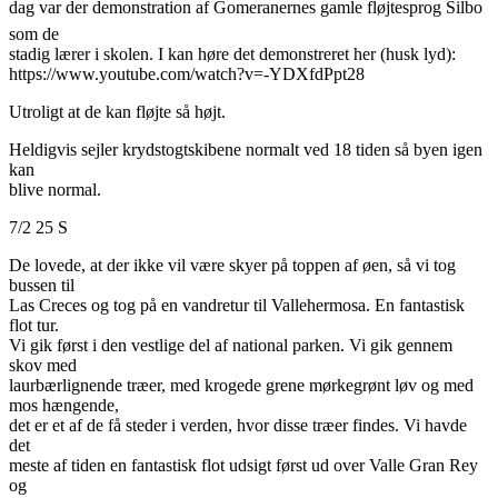
dag var der demonstration af Gomeranernes gamle fløjtesprog Silbo
som de
stadig lærer i skolen. I kan høre det demonstreret her (husk lyd):
https://www.youtube.com/watch?v=-YDXfdPpt28
Utroligt at de kan fløjte så højt.
Heldigvis sejler krydstogtskibene normalt ved 18 tiden så byen igen
kan
blive normal.
7/2 25 S
De lovede, at der ikke vil være skyer på toppen af øen, så vi tog
bussen til
Las Creces og tog på en vandretur til Vallehermosa. En fantastisk
flot tur.
Vi gik først i den vestlige del af national parken. Vi gik gennem
skov med
laurbærlignende træer, med krogede grene mørkegrønt løv og med
mos hængende,
det er et af de få steder i verden, hvor disse træer findes. Vi havde
det
meste af tiden en fantastisk flot udsigt først ud over Valle Gran Rey
og