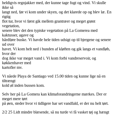
heldigvis regnjakker med, der kunne tage fugt og vind. Vi skulle
ikke så
langt ned, før vi kom under skyen, og det klarede op og blev læ. En
rigtig
flot tur, hvor vi først gik mellem grantræer og meget grønt
vegetation,
senere blev det den typiske vegetation på La Gomerea med
kaktusser, agave og
hårdføre buske. Vi havde hele tiden udsigt op til bjergene og senere
ud over
havet. Vi kom helt ned i bunden af kløften og gik langs et vandløb,
hvor der
dog ikke var meget vand i. Vi kom forbi vandreservoir, og
køkkenhaver med
kartofler mv.
Vi nåede Playa de Santiago ved 15.00 tiden og kunne lige nå en
tiltrængt
kold øl inden bussen kom.
Selv her på La Gomera kan klimaforandringerne mærkes. Der er
meget mere tørt
på øen, steder hvor vi tidligere har set vandfald, er der nu helt tørt.
2/2 25 Lidt mindre blæsende, så nu turde vi få vasket tøj og hængt