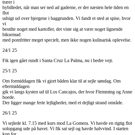
træer i
bybilledet, når man ser ned ad gaderne, er der næsten hele tiden en
flot
udsigt ud over bjergene i baggrunden. Vi fandt et sted at spise, hvor
vi
bestilte noget med kartofler, det viste sig at være noget lignende
biksemad
med pomfritter meget specielt, men ikke nogen kulinarisk oplevelse.
24/1 25
Fik igen gået rundt i Santa Cruz La Palma, nu i bedre vejr.
25/1 25
Om formiddagen fik vi gjort båden klar til at sejle søndag. Om
eftermiddagen
gik vi langs kysten ud til Los Cancajos, der hvor Flemming og Anne
boede.
Der ligger mange ferie lejligheder, med et dejligt strand område.
26/1 25
Vi sejlede kl. 7.15 med kurs mod La Gomera. Vi havde en rigtig flot
solopgang ude på havet. Vi fik sat sejl og havde halvvind. I starten
kun for