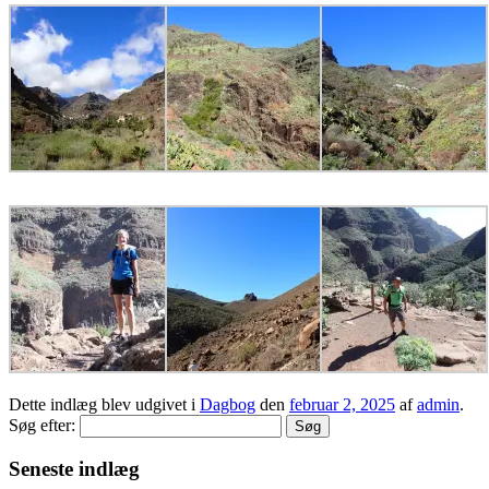
Dette indlæg blev udgivet i
Dagbog
den
februar 2, 2025
af
admin
.
Søg efter:
Seneste indlæg