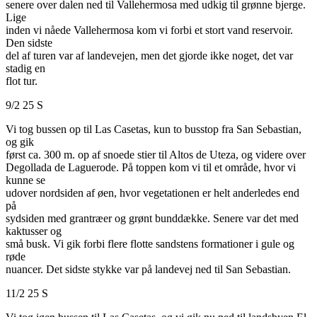
senere over dalen ned til Vallehermosa med udkig til grønne bjerge.
Lige
inden vi nåede Vallehermosa kom vi forbi et stort vand reservoir.
Den sidste
del af turen var af landevejen, men det gjorde ikke noget, det var
stadig en
flot tur.
9/2 25 S
Vi tog bussen op til Las Casetas, kun to busstop fra San Sebastian,
og gik
først ca. 300 m. op af snoede stier til Altos de Uteza, og videre over
Degollada de Laguerode. På toppen kom vi til et område, hvor vi
kunne se
udover nordsiden af øen, hvor vegetationen er helt anderledes end
på
sydsiden med grantræer og grønt bunddække. Senere var det med
kaktusser og
små busk. Vi gik forbi flere flotte sandstens formationer i gule og
røde
nuancer. Det sidste stykke var på landevej ned til San Sebastian.
11/2 25 S