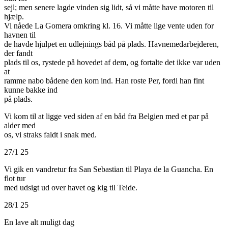
sejl; men senere lagde vinden sig lidt, så vi måtte have motoren til
hjælp.
Vi nåede La Gomera omkring kl. 16. Vi måtte lige vente uden for
havnen til
de havde hjulpet en udlejnings båd på plads. Havnemedarbejderen,
der fandt
plads til os, rystede på hovedet af dem, og fortalte det ikke var uden
at
ramme nabo bådene den kom ind. Han roste Per, fordi han fint
kunne bakke ind
på plads.
Vi kom til at ligge ved siden af en båd fra Belgien med et par på
alder med
os, vi straks faldt i snak med.
27/1 25
Vi gik en vandretur fra San Sebastian til Playa de la Guancha. En
flot tur
med udsigt ud over havet og kig til Teide.
28/1 25
En lave alt muligt dag