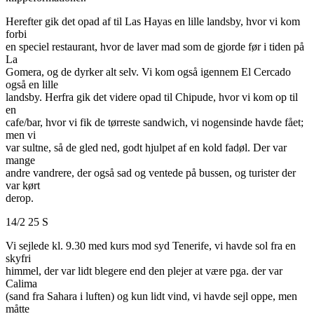
Herefter gik det opad af til Las Hayas en lille landsby, hvor vi kom
forbi
en speciel restaurant, hvor de laver mad som de gjorde før i tiden på
La
Gomera, og de dyrker alt selv. Vi kom også igennem El Cercado
også en lille
landsby. Herfra gik det videre opad til Chipude, hvor vi kom op til
en
cafe/bar, hvor vi fik de tørreste sandwich, vi nogensinde havde fået;
men vi
var sultne, så de gled ned, godt hjulpet af en kold fadøl. Der var
mange
andre vandrere, der også sad og ventede på bussen, og turister der
var kørt
derop.
14/2 25 S
Vi sejlede kl. 9.30 med kurs mod syd Tenerife, vi havde sol fra en
skyfri
himmel, der var lidt blegere end den plejer at være pga. der var
Calima
(sand fra Sahara i luften) og kun lidt vind, vi havde sejl oppe, men
måtte