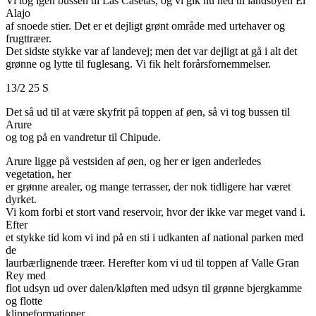
Vi tog igen bussen til Las Casetas, og vi gik nu ned til landsbyen El
Alajo
af snoede stier. Det er et dejligt grønt område med urtehaver og
frugttræer.
Det sidste stykke var af landevej; men det var dejligt at gå i alt det
grønne og lytte til fuglesang. Vi fik helt forårsfornemmelser.
13/2 25 S
Det så ud til at være skyfrit på toppen af øen, så vi tog bussen til
Arure
og tog på en vandretur til Chipude.
Arure ligge på vestsiden af øen, og her er igen anderledes
vegetation, her
er grønne arealer, og mange terrasser, der nok tidligere har været
dyrket.
Vi kom forbi et stort vand reservoir, hvor der ikke var meget vand i.
Efter
et stykke tid kom vi ind på en sti i udkanten af national parken med
de
laurbærlignende træer. Herefter kom vi ud til toppen af Valle Gran
Rey med
flot udsyn ud over dalen/kløften med udsyn til grønne bjergkamme
og flotte
klippeformationer.