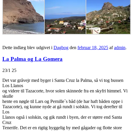
Dette indlæg blev udgivet i
Dagbog
den
februar 18, 2025
af
admin
.
La Palma og La Gomera
23/1 25
Det var gråvejr med byger i Santa Cruz la Palma, så vi tog bussen
Los Llanos
og videre til Tazacorte, hvor solen skinnede fra en skyfri himmel. Vi
skulle
hente en nøgle til Lars og Pernille`s båd (de har haft båden oppe i
Tazacorte), og kunne nyde at gå rundt i solskin. Vi tog derefter til
Los
Llanos også i solskin, og gik rundt i byen, der er større end Santa
Cruz
Tenerife. Det er en rigtig hyggelig by med gågader og flotte store