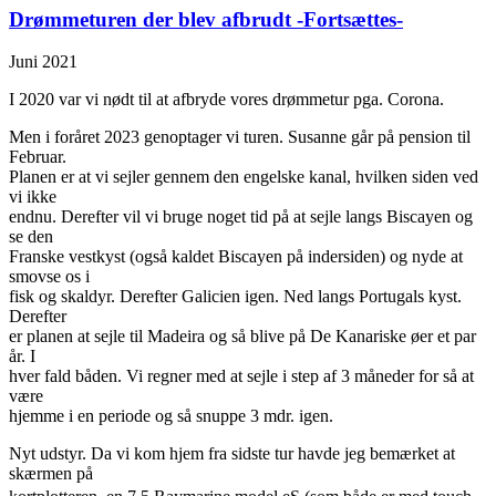
Drømmeturen der blev afbrudt -Fortsættes-
Juni 2021
I 2020 var vi nødt til at afbryde vores drømmetur pga. Corona.
Men i foråret 2023 genoptager vi turen. Susanne går på pension til
Februar.
Planen er at vi sejler gennem den engelske kanal, hvilken siden ved
vi ikke
endnu. Derefter vil vi bruge noget tid på at sejle langs Biscayen og
se den
Franske vestkyst (også kaldet Biscayen på indersiden) og nyde at
smovse os i
fisk og skaldyr. Derefter Galicien igen. Ned langs Portugals kyst.
Derefter
er planen at sejle til Madeira og så blive på De Kanariske øer et par
år. I
hver fald båden. Vi regner med at sejle i step af 3 måneder for så at
være
hjemme i en periode og så snuppe 3 mdr. igen.
Nyt udstyr. Da vi kom hjem fra sidste tur havde jeg bemærket at
skærmen på