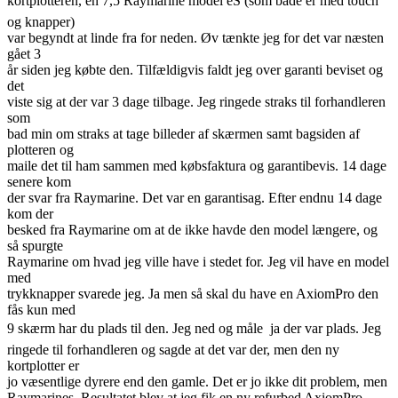
kortplotteren, en 7,5 Raymarine model eS (som både er med touch
og knapper)
var begyndt at linde fra for neden. Øv tænkte jeg for det var næsten
gået 3
år siden jeg købte den. Tilfældigvis faldt jeg over garanti beviset og
det
viste sig at der var 3 dage tilbage. Jeg ringede straks til forhandleren
som
bad min om straks at tage billeder af skærmen samt bagsiden af
plotteren og
maile det til ham sammen med købsfaktura og garantibevis. 14 dage
senere kom
der svar fra Raymarine. Det var en garantisag. Efter endnu 14 dage
kom der
besked fra Raymarine om at de ikke havde den model længere, og
så spurgte
Raymarine om hvad jeg ville have i stedet for. Jeg vil have en model
med
trykknapper svarede jeg. Ja men så skal du have en AxiomPro den
fås kun med
9 skærm har du plads til den. Jeg ned og måle  ja der var plads. Jeg
ringede til forhandleren og sagde at det var der, men den ny
kortplotter er
jo væsentlige dyrere end den gamle. Det er jo ikke dit problem, men
Raymarines. Resultatet blev at jeg fik en ny refurbed AxiomPro