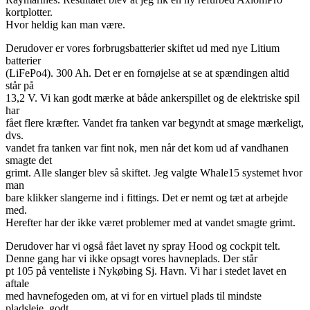
kortplotter.
Hvor heldig kan man være.
Derudover er vores forbrugsbatterier skiftet ud med nye Litium
batterier
(LiFePo4). 300 Ah. Det er en fornøjelse at se at spændingen altid
står på
13,2 V. Vi kan godt mærke at både ankerspillet og de elektriske spil
har
fået flere kræfter. Vandet fra tanken var begyndt at smage mærkeligt,
dvs.
vandet fra tanken var fint nok, men når det kom ud af vandhanen
smagte det
grimt. Alle slanger blev så skiftet. Jeg valgte Whale15 systemet hvor
man
bare klikker slangerne ind i fittings. Det er nemt og tæt at arbejde
med.
Herefter har der ikke været problemer med at vandet smagte grimt.
Derudover har vi også fået lavet ny spray Hood og cockpit telt.
Denne gang har vi ikke opsagt vores havneplads. Der står
pt 105 på venteliste i Nykøbing Sj. Havn. Vi har i stedet lavet en
aftale
med havnefogeden om, at vi for en virtuel plads til mindste
pladsleje, godt