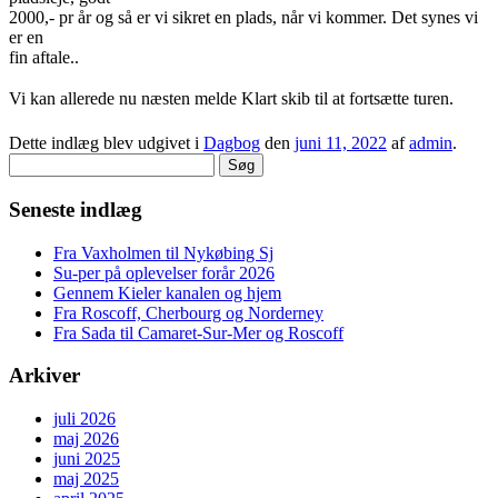
2000,- pr år og så er vi sikret en plads, når vi kommer. Det synes vi
er en
fin aftale..
Vi kan allerede nu næsten melde Klart skib til at fortsætte turen.
Dette indlæg blev udgivet i
Dagbog
den
juni 11, 2022
af
admin
.
Søg
efter:
Seneste indlæg
Fra Vaxholmen til Nykøbing Sj
Su-per på oplevelser forår 2026
Gennem Kieler kanalen og hjem
Fra Roscoff, Cherbourg og Norderney
Fra Sada til Camaret-Sur-Mer og Roscoff
Arkiver
juli 2026
maj 2026
juni 2025
maj 2025