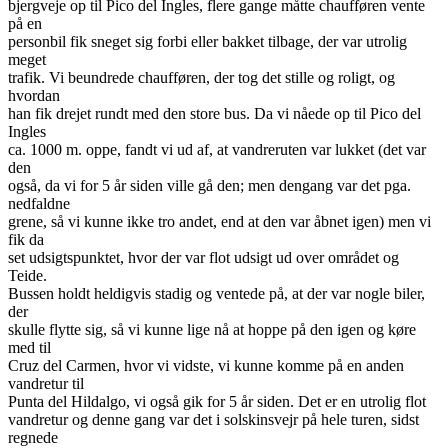
bjergveje op til Pico del Ingles, flere gange måtte chaufføren vente
på en
personbil fik sneget sig forbi eller bakket tilbage, der var utrolig
meget
trafik. Vi beundrede chaufføren, der tog det stille og roligt, og
hvordan
han fik drejet rundt med den store bus. Da vi nåede op til Pico del
Ingles
ca. 1000 m. oppe, fandt vi ud af, at vandreruten var lukket (det var
den
også, da vi for 5 år siden ville gå den; men dengang var det pga.
nedfaldne
grene, så vi kunne ikke tro andet, end at den var åbnet igen) men vi
fik da
set udsigtspunktet, hvor der var flot udsigt ud over området og
Teide.
Bussen holdt heldigvis stadig og ventede på, at der var nogle biler,
der
skulle flytte sig, så vi kunne lige nå at hoppe på den igen og køre
med til
Cruz del Carmen, hvor vi vidste, vi kunne komme på en anden
vandretur til
Punta del Hildalgo, vi også gik for 5 år siden. Det er en utrolig flot
vandretur og denne gang var det i solskinsvejr på hele turen, sidst
regnede