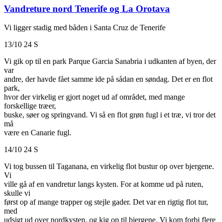
Vandreture nord Tenerife og La Orotava
Vi ligger stadig med båden i Santa Cruz de Tenerife
13/10 24 S
Vi gik op til en park Parque Garcia Sanabria i udkanten af byen, der
var
andre, der havde fået samme ide på sådan en søndag. Det er en flot
park,
hvor der virkelig er gjort noget ud af området, med mange
forskellige træer,
buske, søer og springvand. Vi så en flot grøn fugl i et træ, vi tror det
må
være en Canarie fugl.
14/10 24 S
Vi tog bussen til Taganana, en virkelig flot bustur op over bjergene.
Vi
ville gå af en vandretur langs kysten. For at komme ud på ruten,
skulle vi
først op af mange trapper og stejle gader. Det var en rigtig flot tur,
med
udsigt ud over nordkysten, og kig op til bjergene. Vi kom forbi flere