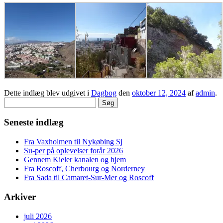
Dette indlæg blev udgivet i
Dagbog
den
oktober 12, 2024
af
admin
.
Søg
efter:
Seneste indlæg
Fra Vaxholmen til Nykøbing Sj
Su-per på oplevelser forår 2026
Gennem Kieler kanalen og hjem
Fra Roscoff, Cherbourg og Norderney
Fra Sada til Camaret-Sur-Mer og Roscoff
Arkiver
juli 2026