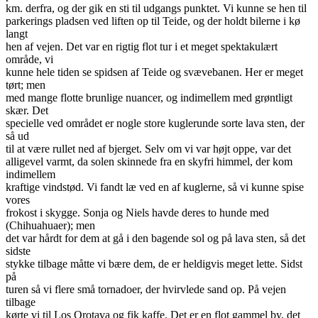
km. derfra, og der gik en sti til udgangs punktet. Vi kunne se hen til
parkerings pladsen ved liften op til Teide, og der holdt bilerne i kø
langt
hen af vejen. Det var en rigtig flot tur i et meget spektakulært
område, vi
kunne hele tiden se spidsen af Teide og svævebanen. Her er meget
tørt; men
med mange flotte brunlige nuancer, og indimellem med grøntligt
skær. Det
specielle ved området er nogle store kuglerunde sorte lava sten, der
så ud
til at være rullet ned af bjerget. Selv om vi var højt oppe, var det
alligevel varmt, da solen skinnede fra en skyfri himmel, der kom
indimellem
kraftige vindstød. Vi fandt læ ved en af kuglerne, så vi kunne spise
vores
frokost i skygge. Sonja og Niels havde deres to hunde med
(Chihuahuaer); men
det var hårdt for dem at gå i den bagende sol og på lava sten, så det
sidste
stykke tilbage måtte vi bære dem, de er heldigvis meget lette. Sidst
på
turen så vi flere små tornadoer, der hvirvlede sand op. På vejen
tilbage
kørte vi til Los Orotava og fik kaffe. Det er en flot gammel by, det