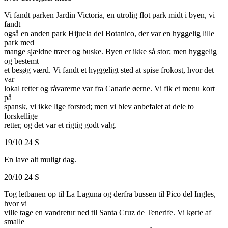
Vi fandt parken Jardin Victoria, en utrolig flot park midt i byen, vi
fandt
også en anden park Hijuela del Botanico, der var en hyggelig lille
park med
mange sjældne træer og buske. Byen er ikke så stor; men hyggelig
og bestemt
et besøg værd. Vi fandt et hyggeligt sted at spise frokost, hvor det
var
lokal retter og råvarerne var fra Canarie øerne. Vi fik et menu kort
på
spansk, vi ikke lige forstod; men vi blev anbefalet at dele to
forskellige
retter, og det var et rigtig godt valg.
19/10 24 S
En lave alt muligt dag.
20/10 24 S
Tog letbanen op til La Laguna og derfra bussen til Pico del Ingles,
hvor vi
ville tage en vandretur ned til Santa Cruz de Tenerife. Vi kørte af
smalle