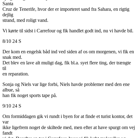
Santa
Cruz de Tenerife, hvor der er importeret sand fra Sahara, en rigtig
dejlig
strand, med roligt vand.
Vi kørte til sidst i Carrefour og fik handlet godt ind, nu vi havde bil.
8/10 24 S
Der kom en engelsk båd ind ved siden af os om morgenen, vi fik en
snak med.
Det blev en lave alt muligt dag, fik bl.a. syet flere ting, der trængte
til
en reparation.
Sonja og Niels var lige forbi, Niels havde problemer med den ene
albue, så
han fik noget sports tape på.
9/10 24 S
Om formiddagen gik vi rundt i byen for at finde et turist kontor, det
var
ikke ligefrem noget de skiltede med, men efter at have spurgt om vej
fandt