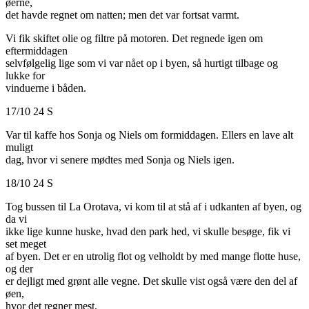
øerne,
det havde regnet om natten; men det var fortsat varmt.
Vi fik skiftet olie og filtre på motoren. Det regnede igen om
eftermiddagen
selvfølgelig lige som vi var nået op i byen, så hurtigt tilbage og
lukke for
vinduerne i båden.
17/10 24 S
Var til kaffe hos Sonja og Niels om formiddagen. Ellers en lave alt
muligt
dag, hvor vi senere mødtes med Sonja og Niels igen.
18/10 24 S
Tog bussen til La Orotava, vi kom til at stå af i udkanten af byen, og
da vi
ikke lige kunne huske, hvad den park hed, vi skulle besøge, fik vi
set meget
af byen. Det er en utrolig flot og velholdt by med mange flotte huse,
og der
er dejligt med grønt alle vegne. Det skulle vist også være den del af
øen,
hvor det regner mest.