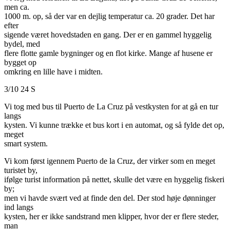
men ca.
1000 m. op, så der var en dejlig temperatur ca. 20 grader. Det har
efter
sigende været hovedstaden en gang. Der er en gammel hyggelig
bydel, med
flere flotte gamle bygninger og en flot kirke. Mange af husene er
bygget op
omkring en lille have i midten.
3/10 24 S
Vi tog med bus til Puerto de La Cruz på vestkysten for at gå en tur
langs
kysten. Vi kunne trække et bus kort i en automat, og så fylde det op,
meget
smart system.
Vi kom først igennem Puerto de la Cruz, der virker som en meget
turistet by,
ifølge turist information på nettet, skulle det være en hyggelig fiskeri
by;
men vi havde svært ved at finde den del. Der stod høje dønninger
ind langs
kysten, her er ikke sandstrand men klipper, hvor der er flere steder,
man