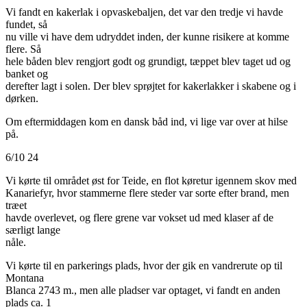
Vi fandt en kakerlak i opvaskebaljen, det var den tredje vi havde
fundet, så
nu ville vi have dem udryddet inden, der kunne risikere at komme
flere. Så
hele båden blev rengjort godt og grundigt, tæppet blev taget ud og
banket og
derefter lagt i solen. Der blev sprøjtet for kakerlakker i skabene og i
dørken.
Om eftermiddagen kom en dansk båd ind, vi lige var over at hilse
på.
6/10 24
Vi kørte til området øst for Teide, en flot køretur igennem skov med
Kanariefyr, hvor stammerne flere steder var sorte efter brand, men
træet
havde overlevet, og flere grene var vokset ud med klaser af de
særligt lange
nåle.
Vi kørte til en parkerings plads, hvor der gik en vandrerute op til
Montana
Blanca 2743 m., men alle pladser var optaget, vi fandt en anden
plads ca. 1