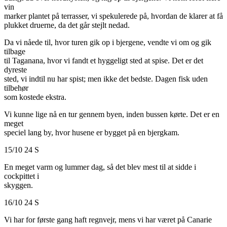
vin
marker plantet på terrasser, vi spekulerede på, hvordan de klarer at få
plukket druerne, da det går stejlt nedad.
Da vi nåede til, hvor turen gik op i bjergene, vendte vi om og gik
tilbage
til Taganana, hvor vi fandt et hyggeligt sted at spise. Det er det
dyreste
sted, vi indtil nu har spist; men ikke det bedste. Dagen fisk uden
tilbehør
som kostede ekstra.
Vi kunne lige nå en tur gennem byen, inden bussen kørte. Det er en
meget
speciel lang by, hvor husene er bygget på en bjergkam.
15/10 24 S
En meget varm og lummer dag, så det blev mest til at sidde i
cockpittet i
skyggen.
16/10 24 S
Vi har for første gang haft regnvejr, mens vi har været på Canarie