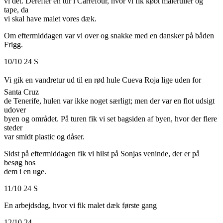
vi det. Derefter en tur i Carrefour, hvor vi fik købt maleruller og
tape, da
vi skal have malet vores dæk.
Om eftermiddagen var vi over og snakke med en dansker på båden
Frigg.
10/10 24 S
Vi gik en vandretur ud til en rød hule Cueva Roja lige uden for
Santa Cruz
de Tenerife, hulen var ikke noget særligt; men der var en flot udsigt
udover
byen og området. På turen fik vi set bagsiden af byen, hvor der flere
steder
var smidt plastic og dåser.
Sidst på eftermiddagen fik vi hilst på Sonjas veninde, der er på
besøg hos
dem i en uge.
11/10 24 S
En arbejdsdag, hvor vi fik malet dæk første gang
12/10 24