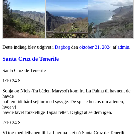
Dette indlæg blev udgivet i
Dagbog
den
oktober 21, 2024
af
admin
.
Santa Cruz de Tenerife
Santa Cruz de Tenerife
1/10 24 S
Sonja og Niels (fra båden Marysol) kom fra La Palma til havnen, de
havde
haft en lidt hård sejltur med søsyge. De spiste hos os om aftenen,
hvor vi
havde lavet forskellige Tapas retter. Dejligt at se dem igen.
2/10 24 S
Vi tog med letbanen til La Laguna, tæt på Santa Cruz de Tenerife,