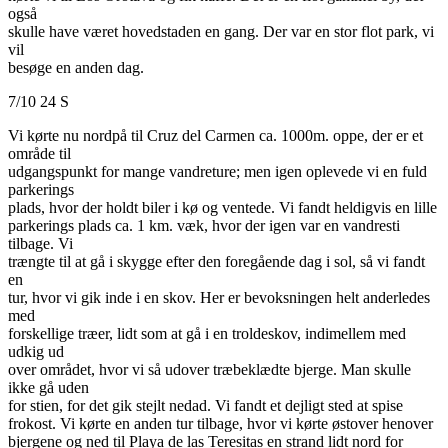
også
skulle have været hovedstaden en gang. Der var en stor flot park, vi
vil
besøge en anden dag.
7/10 24 S
Vi kørte nu nordpå til Cruz del Carmen ca. 1000m. oppe, der er et
område til
udgangspunkt for mange vandreture; men igen oplevede vi en fuld
parkerings
plads, hvor der holdt biler i kø og ventede. Vi fandt heldigvis en lille
parkerings plads ca. 1 km. væk, hvor der igen var en vandresti
tilbage. Vi
trængte til at gå i skygge efter den foregående dag i sol, så vi fandt
en
tur, hvor vi gik inde i en skov. Her er bevoksningen helt anderledes
med
forskellige træer, lidt som at gå i en troldeskov, indimellem med
udkig ud
over området, hvor vi så udover træbeklædte bjerge. Man skulle
ikke gå uden
for stien, for det gik stejlt nedad. Vi fandt et dejligt sted at spise
frokost. Vi kørte en anden tur tilbage, hvor vi kørte østover henover
bjergene og ned til Playa de las Teresitas en strand lidt nord for