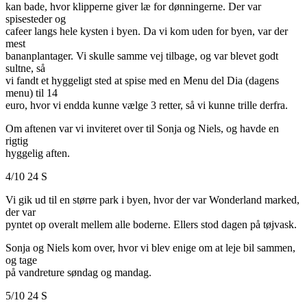
kan bade, hvor klipperne giver læ for dønningerne. Der var
spisesteder og
cafeer langs hele kysten i byen. Da vi kom uden for byen, var der
mest
bananplantager. Vi skulle samme vej tilbage, og var blevet godt
sultne, så
vi fandt et hyggeligt sted at spise med en Menu del Dia (dagens
menu) til 14
euro, hvor vi endda kunne vælge 3 retter, så vi kunne trille derfra.
Om aftenen var vi inviteret over til Sonja og Niels, og havde en
rigtig
hyggelig aften.
4/10 24 S
Vi gik ud til en større park i byen, hvor der var Wonderland marked,
der var
pyntet op overalt mellem alle boderne. Ellers stod dagen på tøjvask.
Sonja og Niels kom over, hvor vi blev enige om at leje bil sammen,
og tage
på vandreture søndag og mandag.
5/10 24 S