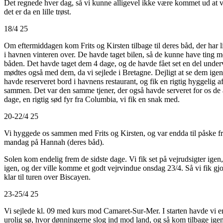
Det regnede hver dag, så vi kunne alligevel ikke være kommet ud at 
det er da en lille trøst.
18/4 25
Om eftermiddagen kom Frits og Kirsten tilbage til deres båd, der har l
i havnen vinteren over. De havde taget bilen, så de kunne have ting me
båden. Det havde taget dem 4 dage, og de havde fået set en del under
mødtes også med dem, da vi sejlede i Bretagne. Dejligt at se dem igen
havde reserveret bord i havnens restaurant, og fik en rigtig hyggelig a
sammen. Det var den samme tjener, der også havde serveret for os de
dage, en rigtig sød fyr fra Columbia, vi fik en snak med.
20-22/4 25
Vi hyggede os sammen med Frits og Kirsten, og var endda til påske f
mandag på Hannah (deres båd).
Solen kom endelig frem de sidste dage. Vi fik set på vejrudsigter igen,
igen, og der ville komme et godt vejrvindue onsdag 23/4. Så vi fik gjo
klar til turen over Biscayen.
23-25/4 25
Vi sejlede kl. 09 med kurs mod Camaret-Sur-Mer. I starten havde vi 
urolig sø, hvor dønningerne slog ind mod land, og så kom tilbage igen