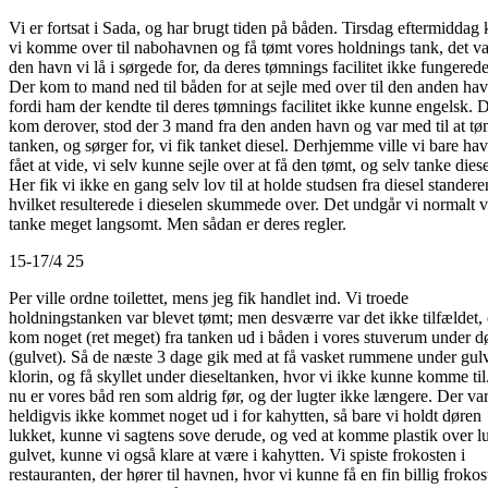
Vi er fortsat i Sada, og har brugt tiden på båden. Tirsdag eftermiddag
vi komme over til nabohavnen og få tømt vores holdnings tank, det va
den havn vi lå i sørgede for, da deres tømnings facilitet ikke fungerede
Der kom to mand ned til båden for at sejle med over til den anden hav
fordi ham der kendte til deres tømnings facilitet ikke kunne engelsk. 
kom derover, stod der 3 mand fra den anden havn og var med til at t
tanken, og sørger for, vi fik tanket diesel. Derhjemme ville vi bare ha
fået at vide, vi selv kunne sejle over at få den tømt, og selv tanke diese
Her fik vi ikke en gang selv lov til at holde studsen fra diesel standere
hvilket resulterede i dieselen skummede over. Det undgår vi normalt v
tanke meget langsomt. Men sådan er deres regler.
15-17/4 25
Per ville ordne toilettet, mens jeg fik handlet ind. Vi troede
holdningstanken var blevet tømt; men desværre var det ikke tilfældet,
kom noget (ret meget) fra tanken ud i båden i vores stuverum under d
(gulvet). Så de næste 3 dage gik med at få vasket rummene under gulve
klorin, og få skyllet under dieseltanken, hvor vi ikke kunne komme til
nu er vores båd ren som aldrig før, og der lugter ikke længere. Der va
heldigvis ikke kommet noget ud i for kahytten, så bare vi holdt døren
lukket, kunne vi sagtens sove derude, og ved at komme plastik over l
gulvet, kunne vi også klare at være i kahytten. Vi spiste frokosten i
restauranten, der hører til havnen, hvor vi kunne få en fin billig frokos