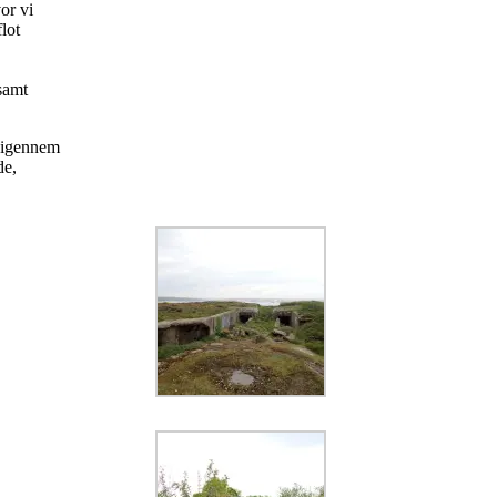
or vi
lot
 samt
r igennem
de,