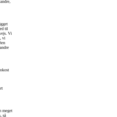
vandre,
igget
d til
vejs. Vi
, vi
ften
 andre
rokost
rt
en meget
, så