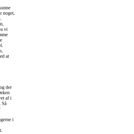
 kunne
r noget,
.
n,
Da vi
ømme
ve
l.
n,
ed at
 og der
ørken
t af i
. Så
r
ugerne i
t.