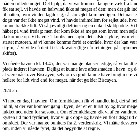
båden rullede noget. Det hjalp, da vi var kommet længere væk fra lan
fik sat sejl, vi havde en halvvind ikke så meget af den; men det gik ind
til natten, hvor vinden lagde sig, så storsejlet kom ned igen. Det næste
døgn var der ikke meget vind, vi havde indimellem for sejlet ude, hvo
kunne trække lidt. Vi så jævnligt delfiner og en enkelt skildpadde. Vi
håbet på vind fredag; men der kom ikke så meget som lovet; men sej
da komme op. Vi havde 1 knobs medstrøm det sidste stykke, hvor vi o
startet motoren, så vi kunne komme forbi et område, hvor der kan væ
strøm, så vi ville nå dertil i slack water (lige når retningen på strømme
skifter).
Vi nåede havnen kl. 19.45, der var mange pladser ledige, så vi fandt e
plads inderst i havnen. Dejligt at kunne lave aftensmaden i havn, og de
at være nået over Biscayen, selv om vi godt kunne have brugt mere v
hellere for lidt vind end for meget, når det gælder Biscayen.
26/4 25
Vi nød en dag i havnen. Om formiddagen fik vi handlet ind, det så he
ud til, at der var kommet gang i byen, der er en turist by og hvor mege
lukket ned uden for sæsonen. Om eftermiddagen gik vi af en vandreru
kysten ud mod fyrtårnet, hvor vi gik oppe og havde en flot udsigt ud 
området. Der var mange bunkers fra 2. verdenskrig. Vi måtte desvær
om, inden vi nåede fyret, da det begyndte at regne.