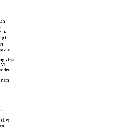
len
t
røm.
p til
vi
 havde
og vi var
 Vi
ar der
f ham
te
 så vi
men