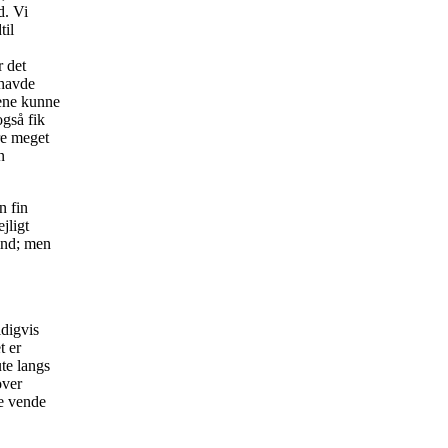
d. Vi
til
r det
 havde
lene kunne
gså fik
re meget
n
n fin
jligt
ind; men
ldigvis
t er
te langs
over
re vende