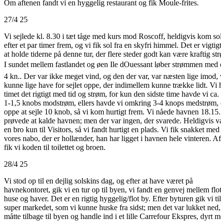
Om aftenen fandt vi en hyggelig restaurant og fik Moule-frites.
27/4 25
Vi sejlede kl. 8.30 i tæt tåge med kurs mod Roscoff, heldigvis kom so
efter et par timer frem, og vi fik sol fra en skyfri himmel. Det er vigtig
at holde tiderne på denne tur, der flere steder godt kan være kraftig st
I sundet mellem fastlandet og øen Ile dOuessant løber strømmen med o
4 kn.. Der var ikke meget vind, og den der var, var næsten lige imod, 
kunne lige have for sejlet oppe, der indimellem kunne trække lidt. Vi
timet det rigtigt med tid og strøm, for kun den sidste time havde vi ca.
1-1,5 knobs modstrøm, ellers havde vi omkring 3-4 knops medstrøm, 
oppe at sejle 10 knob, så vi kom hurtigt frem. Vi nåede havnen 18.15.
prøvede at kalde havnen; men der var ingen, der svarede. Heldigvis v
en bro kun til Visitors, så vi fandt hurtigt en plads. Vi fik snakket med
vores nabo, der er hollænder, han har ligget i havnen hele vinteren. A
fik vi koden til toilettet og broen.
28/4 25
Vi stod op til en dejlig solskins dag, og efter at have været på
havnekontoret, gik vi en tur op til byen, vi fandt en genvej mellem flot
huse og haver. Det er en rigtig hyggelig/flot by. Efter byturen gik vi til
super markedet, som vi kunne huske fra sidst; men det var lukket ned,
måtte tilbage til byen og handle ind i et lille Carrefour Ekspres, dyrt 