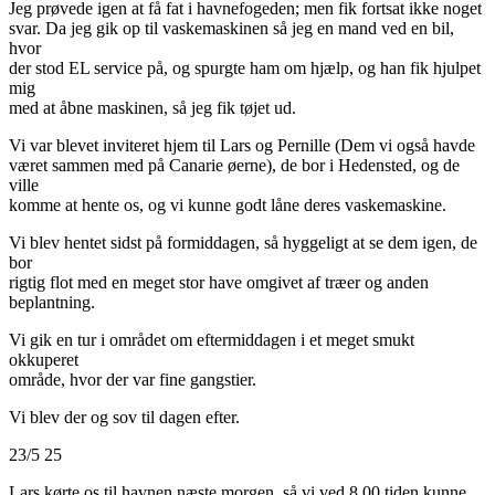
Jeg prøvede igen at få fat i havnefogeden; men fik fortsat ikke noget
svar. Da jeg gik op til vaskemaskinen så jeg en mand ved en bil,
hvor
der stod EL service på, og spurgte ham om hjælp, og han fik hjulpet
mig
med at åbne maskinen, så jeg fik tøjet ud.
Vi var blevet inviteret hjem til Lars og Pernille (Dem vi også havde
været sammen med på Canarie øerne), de bor i Hedensted, og de
ville
komme at hente os, og vi kunne godt låne deres vaskemaskine.
Vi blev hentet sidst på formiddagen, så hyggeligt at se dem igen, de
bor
rigtig flot med en meget stor have omgivet af træer og anden
beplantning.
Vi gik en tur i området om eftermiddagen i et meget smukt
okkuperet
område, hvor der var fine gangstier.
Vi blev der og sov til dagen efter.
23/5 25
Lars kørte os til havnen næste morgen, så vi ved 8.00 tiden kunne