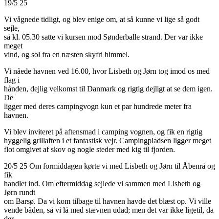
19/5 25
Vi vågnede tidligt, og blev enige om, at så kunne vi lige så godt
sejle,
så kl. 05.30 satte vi kursen mod Sønderballe strand. Der var ikke
meget
vind, og sol fra en næsten skyfri himmel.
Vi nåede havnen ved 16.00, hvor Lisbeth og Jørn tog imod os med
flag i
hånden, dejlig velkomst til Danmark og rigtig dejligt at se dem igen.
De
ligger med deres campingvogn kun et par hundrede meter fra
havnen.
Vi blev inviteret på aftensmad i camping vognen, og fik en rigtig
hyggelig grillaften i et fantastisk vejr. Campingpladsen ligger meget
flot omgivet af skov og nogle steder med kig til fjorden.
20/5 25 Om formiddagen kørte vi med Lisbeth og Jørn til Åbenrå og
fik
handlet ind. Om eftermiddag sejlede vi sammen med Lisbeth og
Jørn rundt
om Barsø. Da vi kom tilbage til havnen havde det blæst op. Vi ville
vende båden, så vi lå med stævnen udad; men det var ikke ligetil, da
der