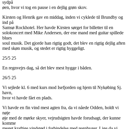
sydpå
øen, hvor vi tog en pause i en dejlig grøn skov.
Kirsten og Henrik gav en middag, inden vi cyklede til Brundby og
ind på
Samsø Rockhotel. Her havde Kirsten sørget for billetter til en
solokoncert med Mike Andersen, der ene mand med guitar spillede
blues
soul musik. Det gjorde han rigtig godt, det blev en rigtig dejlig aften
med skøn musik, og stedet er rigtig hyggeligt.
25/5 25
En regnvejrs dag, så det blev mest hygge i båden.
26/5 25
Vi sejlede kl. 6 med kurs mod Isefjorden og hjem til Nykøbing Sj.
havn,
hvor vi havde fået en plads.
Vi havde en fin vind mest agten fra, da vi nåede Odden, holdt vi
nøje
øje med de mørke skyer, vejrudsigten havde forudsagt, der kunne
komme
meget kraftige vindstød i forbindelse med regnbyger. Lige da vi