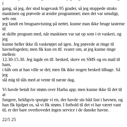
i
gang, så jeg, der stod kogevask 95 grader, så jeg stoppede straks
maskinen og prøvede at ændre programmet; men det var umuligt,
selv om
jeg fandt en brugsanvisning på nettet, kunne man ikke bruge tasterne
til
at skifte program med, når maskinen var sat op som i et vaskeri, og
jeg
kunne heller ikke få vasketøjet ud igen. Jeg prøvede at ringe til
havnefogeden; men fik kun en tlf. svarer om, at jeg kunne ringe
mellem
12.30-15.30. Jeg lagde en tlf. besked, skrev en SMS og en mail til
ham,
i håb om at han ville se det; men fik ikke nogen besked tilbage. Så
jeg
slå mig til tåls med at vente til næste dag.
Vi havde betalt for strøm over Harba app; men kunne ikke få det til
at
fungere, heldigvis spurgte vi en, der havde sin båd fast i havnen, og
han fik hjulpet os, så vi fik strøm. I forhold til det vi har været vant
til, er der bare overhovedet ingen service i de danske havne.
22/5 25