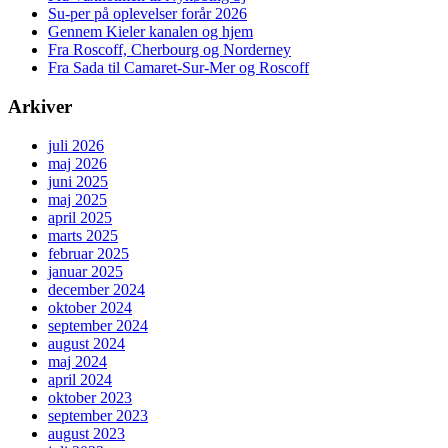
Su-per på oplevelser forår 2026
Gennem Kieler kanalen og hjem
Fra Roscoff, Cherbourg og Norderney
Fra Sada til Camaret-Sur-Mer og Roscoff
Arkiver
juli 2026
maj 2026
juni 2025
maj 2025
april 2025
marts 2025
februar 2025
januar 2025
december 2024
oktober 2024
september 2024
august 2024
maj 2024
april 2024
oktober 2023
september 2023
august 2023