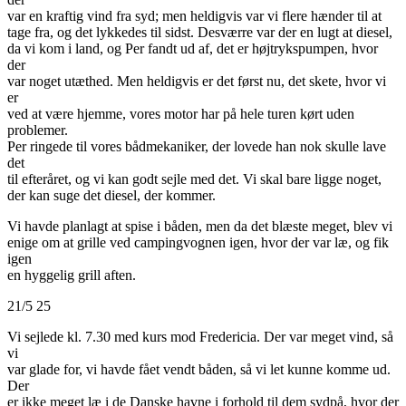
var en kraftig vind fra syd; men heldigvis var vi flere hænder til at
tage fra, og det lykkedes til sidst. Desværre var der en lugt at diesel,
da vi kom i land, og Per fandt ud af, det er højtrykspumpen, hvor
der
var noget utæthed. Men heldigvis er det først nu, det skete, hvor vi
er
ved at være hjemme, vores motor har på hele turen kørt uden
problemer.
Per ringede til vores bådmekaniker, der lovede han nok skulle lave
det
til efteråret, og vi kan godt sejle med det. Vi skal bare ligge noget,
der kan suge det diesel, der kommer.
Vi havde planlagt at spise i båden, men da det blæste meget, blev vi
enige om at grille ved campingvognen igen, hvor der var læ, og fik
igen
en hyggelig grill aften.
21/5 25
Vi sejlede kl. 7.30 med kurs mod Fredericia. Der var meget vind, så
vi
var glade for, vi havde fået vendt båden, så vi let kunne komme ud.
Der
er ikke meget læ i de Danske havne i forhold til dem sydpå, hvor der