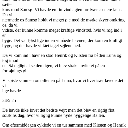
sætte
kurs mod Samsø. Vi havde en fin vind agten for tværs senere læns.
Da vi
nærmede os Samsø holdt vi meget øje med de mørke skyer omkring
os, da vi
vidste, der kunne komme meget kraftige vindstød, hvis vi røg ind i
en
byge. Det var først lige inden vi nåede havnen, der kom en kraftigt
byge, og der havde vi fået taget sejlene ned.
Da vi kom ind i havnen stod Henrik og Kirsten fra båden Luna og
tog imod
os. Så dejligt at se dem igen, vi blev straks inviteret på en
fortøjnings øl.
Vi spiste sammen om aftenen på Luna, hvor vi hver især lavede det
vi
lige havde.
24/5 25
De havde ikke lovet det bedste vejr; men det blev en rigtig flot
solskins dag, hvor vi rigtig kunne nyde hyggelige Ballen.
Om eftermiddagen cyklede vi en tur sammen med Kirsten og Henrik