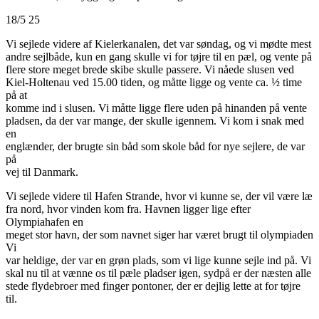
18/5 25
Vi sejlede videre af Kielerkanalen, det var søndag, og vi mødte mest
andre sejlbåde, kun en gang skulle vi for tøjre til en pæl, og vente på
flere store meget brede skibe skulle passere. Vi nåede slusen ved
Kiel-Holtenau ved 15.00 tiden, og måtte ligge og vente ca. ½ time
på at
komme ind i slusen. Vi måtte ligge flere uden på hinanden på vente
pladsen, da der var mange, der skulle igennem. Vi kom i snak med
en
englænder, der brugte sin båd som skole båd for nye sejlere, de var
på
vej til Danmark.
Vi sejlede videre til Hafen Strande, hvor vi kunne se, der vil være læ
fra nord, hvor vinden kom fra. Havnen ligger lige efter
Olympiahafen en
meget stor havn, der som navnet siger har været brugt til olympiaden
Vi
var heldige, der var en grøn plads, som vi lige kunne sejle ind på. Vi
skal nu til at vænne os til pæle pladser igen, sydpå er der næsten alle
stede flydebroer med finger pontoner, der er dejlig lette at for tøjre
til.