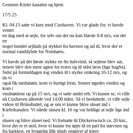
Gennem Kieler kanalen og hjem
17/5 25
Kl. 04.15 satte vi kurs mod Cuxhaven. Vi var glade for, vi havde
ventet
en dag med at sejle, for selv om det nu kun blæste 6-8 m/s, var det
en
noget bumlet sejllads på stykket fra havnen og ud til, hvor der er
normal vanddybde for Nordsøen.
Vi havde på det første stykke en fin halvvind, så sejlene blev sat,
senere blev den mere agten for tværs og til sidst læns (lige bagfra).
Sidst på formiddagen tog vinden til i styrke omkring 10-12 m/s, og
da vi
også fik medstrøm, kom vi hurtigt frem. Senere øgedes vinden og
kom i
vindstødene op på 15 m/s, og vi satte andet reb. Vi kunne se, vi ville
nå Cuxhaven allerede ved 14.00 tiden. Så vi besluttede, vi ville sejle
videre til Brünsbuttel, og se om vi kunne blive sluset ind i
Kielerkanalen. Vi nåede slusen kl. 16 og var heldige at sejle lige ind
i
slusen og blive sluset ned. Vi fortsatte til Dückerswisch ca. 20 km.,
hvor der er et sted, hvor vi kunne for tøjre til en pæl fra stævnen og
fra hækken, en hyggelig lille plads omgivet af træer.