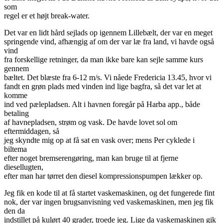
som
regel er et højt break-water.
Det var en lidt hård sejlads op igennem Lillebælt, der var en meget
springende vind, afhængig af om der var læ fra land, vi havde også
vind
fra forskellige retninger, da man ikke bare kan sejle samme kurs
gennem
bæltet. Det blæste fra 6-12 m/s. Vi nåede Fredericia 13.45, hvor vi
fandt en grøn plads med vinden ind lige bagfra, så det var let at
komme
ind ved pælepladsen. Alt i havnen foregår på Harba app., både
betaling
af havnepladsen, strøm og vask. De havde lovet sol om
eftermiddagen, så
jeg skyndte mig op at få sat en vask over; mens Per cyklede i
biltema
efter noget bremserengøring, man kan bruge til at fjerne
diesellugten,
efter man har tørret den diesel kompressionspumpen lækker op.
Jeg fik en kode til at få startet vaskemaskinen, og det fungerede fint
nok, der var ingen brugsanvisning ved vaskemaskinen, men jeg fik
den da
indstillet på kulørt 40 grader, troede jeg. Lige da vaskemaskinen gik