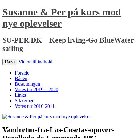
Susanne & Per på kurs mod
nye oplevelser
SU-PER.DK – Keep living-Go BlueWater
sailing
Videre til indhold
Menu
Forside
Båden
Besætningen
Vores tur 2019 – 2020
Links
Sikkerhed
Vores tur 2010-2011
Vandretur-fra-Las-Casetas-opover-
Degollada-de-Laguerode.JPG