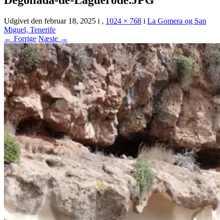
Udgivet den
februar 18, 2025
i
,
1024 × 768
i
La Gomera og San
Miguel, Tenerife
← Forrige
Næste →